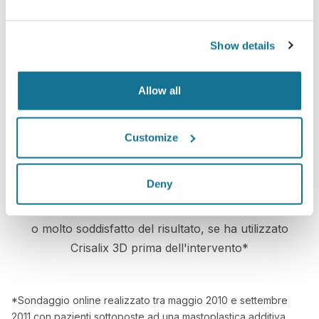
Show details
Confidente
Coinvolgere al massimo i pazienti durante la visita
Allow all
li aiuta a decidere al meglio.
Customize
Soddisfatto
Deny
Il 100% delle donne dichiara di essere soddisfatto
o molto soddisfatto del risultato, se ha utilizzato
Crisalix 3D prima dell'intervento*
*Sondaggio online realizzato tra maggio 2010 e settembre
2011 con pazienti sottoposte ad una mastoplastica additiva