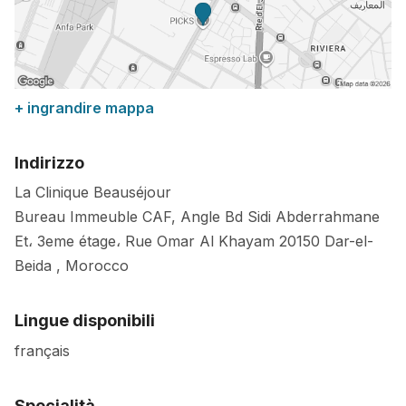
+ ingrandire mappa
Indirizzo
La Clinique Beauséjour
Bureau Immeuble CAF, Angle Bd Sidi Abderrahmane
Et، 3eme étage، Rue Omar Al Khayam
20150
Dar-el-
Beida
,
Morocco
Lingue disponibili
français
Specialità