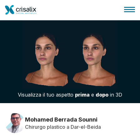
Accesso chirurghi
Piattaforma Business 3D
Visualizza il tuo aspetto
prima
e
dopo
in 3D
Piani
Recensioni dei pazienti
Mohamed Berrada Sounni
Chirurgo plastico a Dar-el-Beida