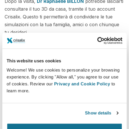
Dopo la visita,
Dr Raphaëlle BILLON
potrebbe lasciarti
consultare il tuo 3D da casa, tramite il tuo account
Crisalix. Questo ti permetterà di condividere le tue
simulazioni con la tua famiglia, amici o con chiunque
tu desideri.
Vedi il tuo nuovo tu ORA!
This website uses cookies
Welcome! We use cookies to personalize your browsing
experience. By clicking "Allow all," you agree to our use
of cookies. Review our
Privacy and Cookie Policy
to
Facile e sicuro
learn more.
Crisalix si impegna a proteggere sempre la tua
privacy. I nostri server sono totalmente criptati e
Show details
le tue informazioni rese sicure e protette.