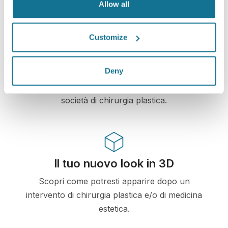
Allow all
Customize
High-Tech
Primo simulatore 3D web-based per chirurgia
Deny
plastica e medicina estetica, già utilizzato da
dottori in oltre 100 e raccomandato da diverse
società di chirurgia plastica.
Il tuo nuovo look in 3D
Scopri come potresti apparire dopo un
intervento di chirurgia plastica e/o di medicina
estetica.