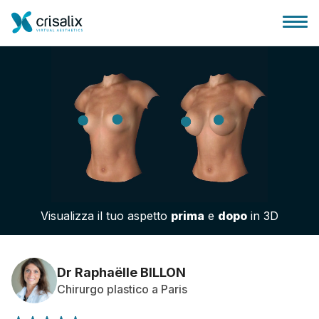
Accesso chirurghi
Piattaforma Business 3D
Visualizza il tuo aspetto
prima
e
dopo
in 3D
Piani
Recensioni dei pazienti
Dr Raphaëlle BILLON
Chirurgo plastico a Paris