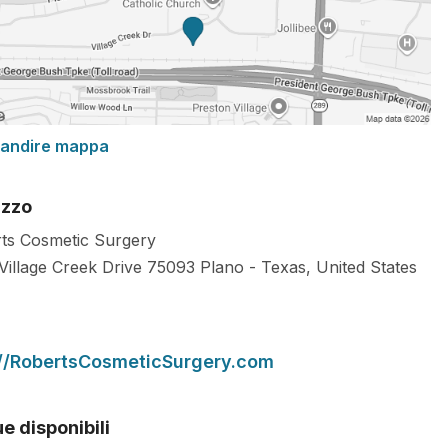
randire mappa
izzo
ts Cosmetic Surgery
Village Creek Drive
75093
Plano
-
Texas
,
United States
://RobertsCosmeticSurgery.com
e disponibili