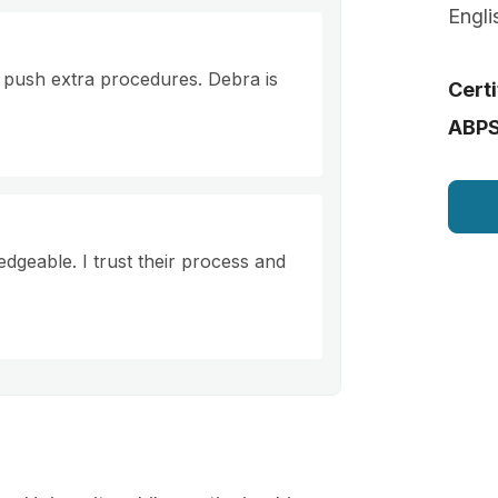
Engli
t push extra procedures. Debra is
Certi
ABP
dgeable. I trust their process and