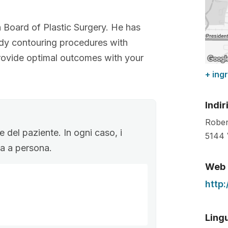
n Board of Plastic Surgery. He has
dy contouring procedures with
 provide optimal outcomes with your
+ ing
Indir
Rober
 del paziente. In ogni caso, i
5144 
ona a persona.
Web
http
Lingu