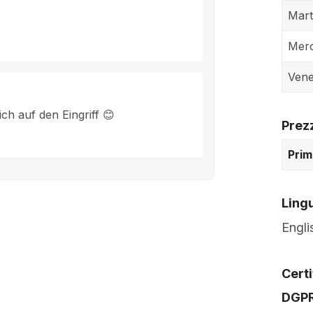
Mart
Merc
Vene
ch auf den Eingriff 😊
Prez
Prim
Lingu
Engli
Certi
DGP