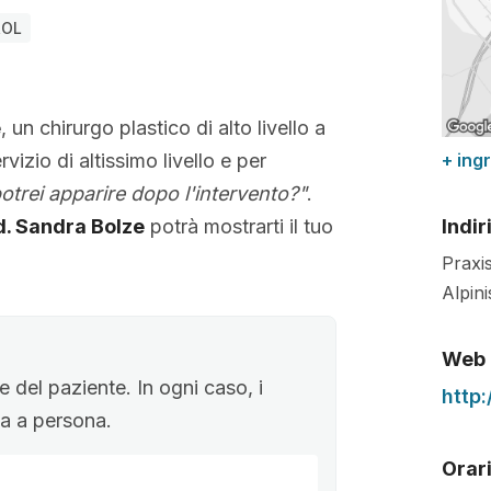
ROL
e
, un chirurgo plastico di alto livello a
rvizio di altissimo livello e per
+ ing
trei apparire dopo l'intervento?"
.
d. Sandra Bolze
potrà mostrarti il tuo
Indir
Praxis
Alpin
Web
 del paziente. In ogni caso, i
http
ona a persona.
Orari