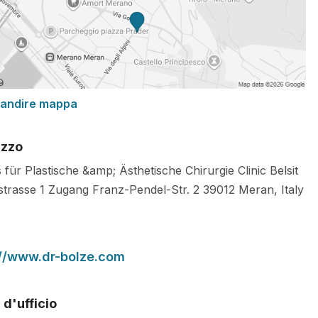
randire mappa
izzo
 für Plastische &amp; Ästhetische Chirurgie Clinic Belsit
istrasse 1 Zugang Franz-Pendel-Str. 2
39012
Meran
,
Italy
://www.dr-bolze.com
 d'ufficio