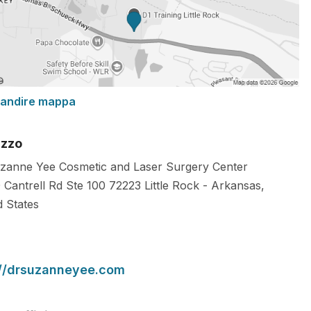
randire mappa
izzo
zanne Yee Cosmetic and Laser Surgery Center
 Cantrell Rd Ste 100
72223
Little Rock
-
Arkansas
,
d States
://drsuzanneyee.com