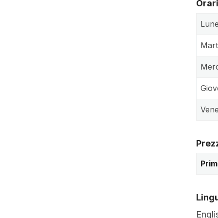
Orari
Lune
Mart
Merc
Giov
Vene
Prez
Prim
Lingu
Engli