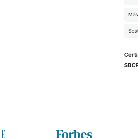
Mast
Sost
Certi
SBC