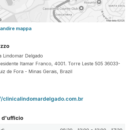
randire mappa
izzo
ca Lindomar Delgado
residente Itamar Franco, 4001. Torre Leste 505
36033-
uiz de Fora
-
Minas Gerais
,
Brazil
://clinicalindomardelgado.com.br
 d'ufficio