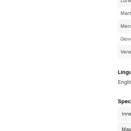
Lune
Mart
Merc
Giov
Vene
Lingu
Engli
Speci
Inne
Mas