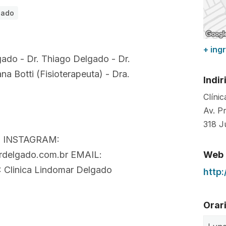
gado
+ ing
lgado - Dr. Thiago Delgado - Dr.
na Botti (Fisioterapeuta) - Dra.
Indir
Clíni
Av. P
318
J
00 INSTAGRAM:
Web
ardelgado.com.br EMAIL:
 Clinica Lindomar Delgado
http
Orari