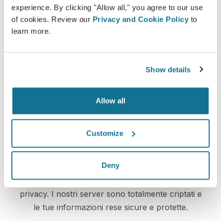
experience. By clicking "Allow all," you agree to our use
of cookies. Review our
Privacy and Cookie Policy
to
Vuoi scoprire che cosa ti sta meglio?
learn more.
Dopo la visita,
Dr Vincent Masson
potrebbe lasciarti
consultare il tuo 3D da casa, tramite il tuo account
Crisalix. Questo ti permetterà di condividere le tue
Show details
simulazioni con la tua famiglia, amici o con chiunque
tu desideri.
Allow all
Customize
Facile e sicuro
Deny
Crisalix si impegna a proteggere sempre la tua
privacy. I nostri server sono totalmente criptati e
le tue informazioni rese sicure e protette.