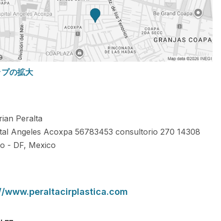
ップの拡大
rian Peralta
tal Angeles Acoxpa 56783453 consultorio 270
14308
co
-
DF
,
Mexico
://www.peraltacirplastica.com