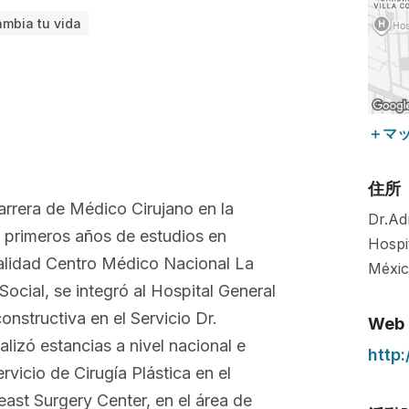
ambia tu vida
＋マ
住所
arrera de Médico Cirujano en la
Dr.Ad
 primeros años de estudios en
Hospi
ialidad Centro Médico Nacional La
Méxi
ocial, se integró al Hospital General
nstructiva en el Servicio Dr.
Web
lizó estancias a nivel nacional e
http
rvicio de Cirugía Plástica en el
ast Surgery Center, en el área de