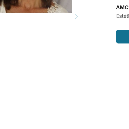
AMC
Estét
医師からのノー
Caso 1 vista la
.