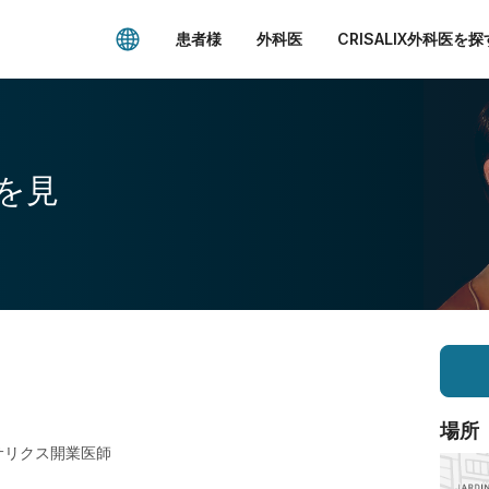
患者様
外科医
CRISALIX外科医を探
を見
場所
サリクス開業医師