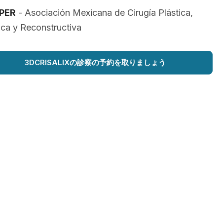
PER
- Asociación Mexicana de Cirugía Plástica,
ica y Reconstructiva
3DCRISALIXの診察の予約を取りましょう
ト:
teral