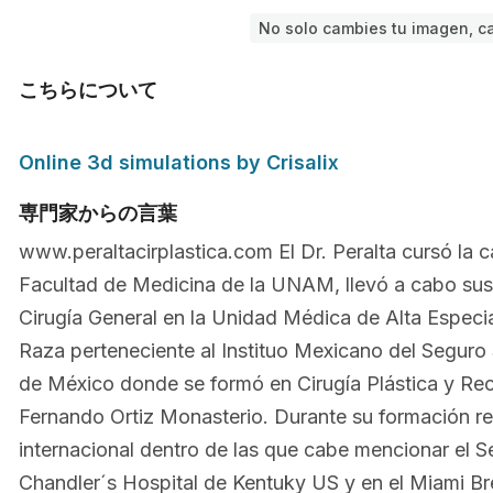
No solo cambies tu imagen, c
こちらについて
Online 3d simulations by Crisalix
専門家からの言葉
www.peraltacirplastica.com El Dr. Peralta cursó la c
Facultad de Medicina de la UNAM, llevó a cabo sus
Cirugía General en la Unidad Médica de Alta Espec
Raza perteneciente al Instituo Mexicano del Seguro S
de México donde se formó en Cirugía Plástica y Reco
Fernando Ortiz Monasterio. Durante su formación rea
internacional dentro de las que cabe mencionar el Se
Chandler´s Hospital de Kentuky US y en el Miami Bre