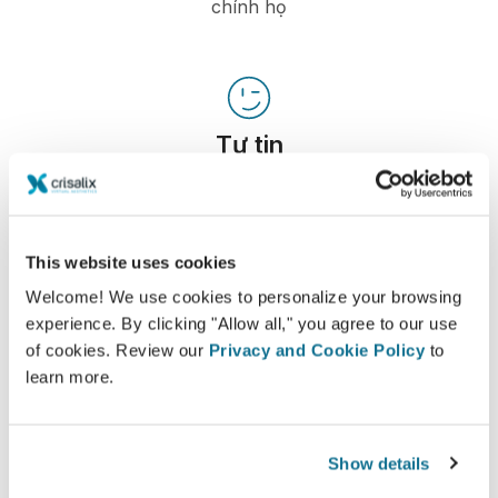
chính họ
Tự tin
Tham gia vào quá trình ra quyết định giúp bệnh
nhân đưa ra lựa chọn đúng đắn.
This website uses cookies
Welcome! We use cookies to personalize your browsing
experience. By clicking "Allow all," you agree to our use
Hài lòng
of cookies. Review our
Privacy and Cookie Policy
to
learn more.
100% phụ nữ nói rằng họ đã hài hòng hoặc rất
hài lòng với phẫu thuật của mình sau khi nhìn
ảnh mô phỏng 3D Crisalix trước phẫu thuật.*
Show details