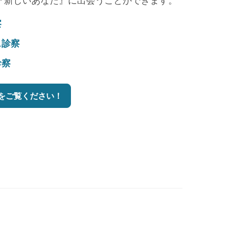
『新しいあなた』に出会うことができます。
察
ス診察
診察
をご覧ください！