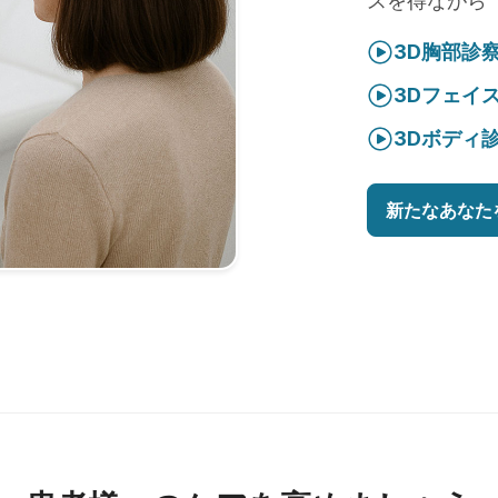
スを得ながら
3D胸部診
3Dフェイ
3Dボディ
新たなあなた