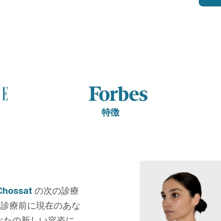
特徴
Chossat
の次の診療
。診療前に現在のあな
なたの新しい容姿に