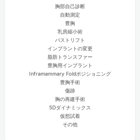
胸部自己診断
自動測定
豊胸
乳房縮小術
バストリフト
インプラントの変更
脂肪トランスファー
豊胸用インプラント
Inframammary Foldポジショニング
豊胸手術
傷跡
胸の再建手術
5Dダイナミックス
仮想試着
その他