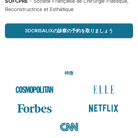
SOFCPRE
- Société Française de Chirurgie Plastique,
Reconstructrice et Esthétique
3DCRISALIXの診察の予約を取りましょう
特徴