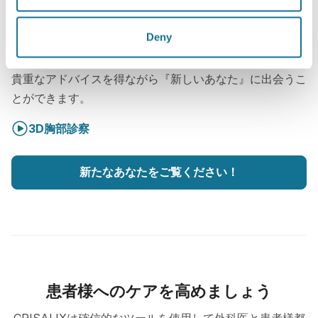
よくある3Dの診察とは一体何でしょう
か？
Deny
次回の予約までの間、
Alexandre PRUD'HOMME
からの
貴重なアドバイスを得ながら『新しいあなた』に出会うこ
とができます。
3D胸部診察
新たなあなたをご覧ください！
患者様へのケアを高めましょう
CRISALIXは確信的なツールを使用して外科医と患者様都