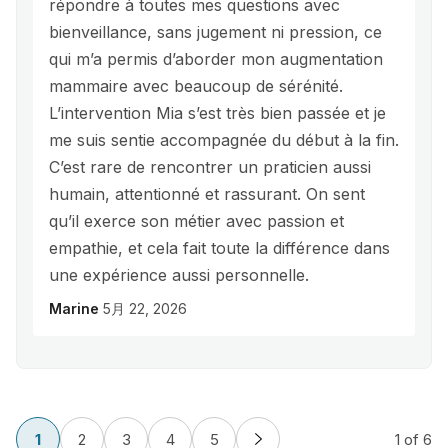
répondre à toutes mes questions avec
bienveillance, sans jugement ni pression, ce
qui m’a permis d’aborder mon augmentation
mammaire avec beaucoup de sérénité.
L’intervention Mia s’est très bien passée et je
me suis sentie accompagnée du début à la fin.
C’est rare de rencontrer un praticien aussi
humain, attentionné et rassurant. On sent
qu’il exerce son métier avec passion et
empathie, et cela fait toute la différence dans
une expérience aussi personnelle.
Marine
5月 22, 2026
1
2
3
4
5
1
of 6