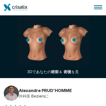
外科医ホーム
3Dビジネスプラットフォーム
3Dであなたの
術前
＆
術後
を見
サブスクリプションプラン
患者様のレビュー
Alexandre PRUD'HOMME
外科医 Beziersに