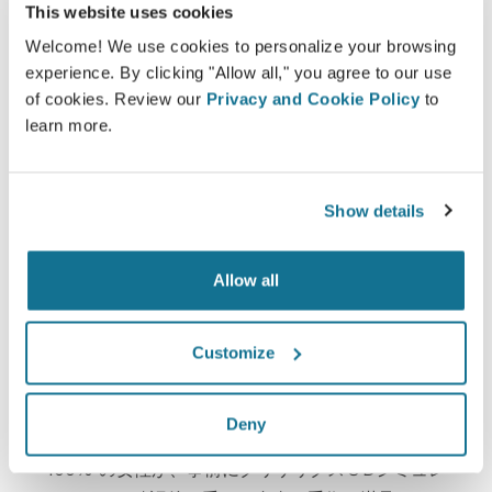
This website uses cookies
クリサリクスは、患者様自身が実施した３Dシミュ
Welcome! We use cookies to personalize your browsing
レーションを元に施術を選択し、想像される術後の
experience. By clicking "Allow all," you agree to our use
仕上がりを判断するお手伝いをします。
of cookies. Review our
Privacy and Cookie Policy
to
learn more.
Show details
自信
患者様が決断の過程に自ら関わることで正しい選択
Allow all
する助けになります。
Customize
Deny
満足した
100% の女性が、事前にクリサリクス３Dシミュレ