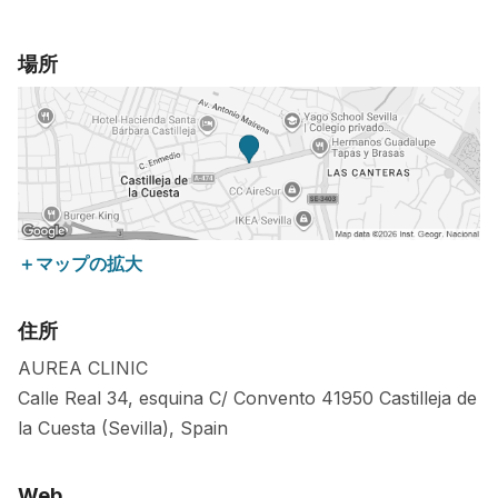
場所
＋マップの拡大
住所
AUREA CLINIC
Calle Real 34, esquina C/ Convento
41950
Castilleja de
la Cuesta (Sevilla)
,
Spain
Web