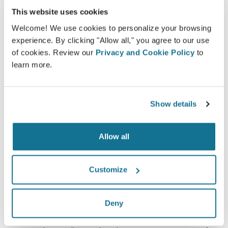
This website uses cookies
mogelijke resultaten van de gekozen ingrepen
gebaseerd op een 3D-simulatie van het eigen
Welcome! We use cookies to personalize your browsing
experience. By clicking "Allow all," you agree to our use
lichaam.
of cookies. Review our
Privacy and Cookie Policy
to
learn more.
Zelfverzekerd
Show details
Betrokken zijn bij het beslissingsproces helpt de
patiënten bij het maken van de juiste keuze.
Allow all
Customize
Tevreden
Deny
100% van de vrouwen zeiden tevreden of zeer