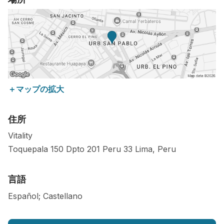
＋マップの拡大
住所
Vitality
Toquepala 150 Dpto 201 Peru
33
Lima
,
Peru
言語
Español; Castellano