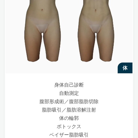
体
身体自己診断
自動測定
腹部形成術／腹部脂肪切除
脂肪吸引／脂肪溶解注射
体の輪郭
ボトックス
ベイザー脂肪吸引