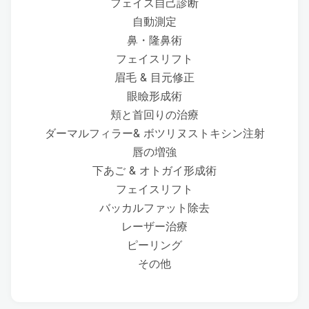
フェイス自己診断
自動測定
鼻・隆鼻術
フェイスリフト
眉毛 & 目元修正
眼瞼形成術
頬と首回りの治療
ダーマルフィラー& ボツリヌストキシン注射
唇の増強
下あご & オトガイ形成術
フェイスリフト
バッカルファット除去
レーザー治療
ピーリング
その他