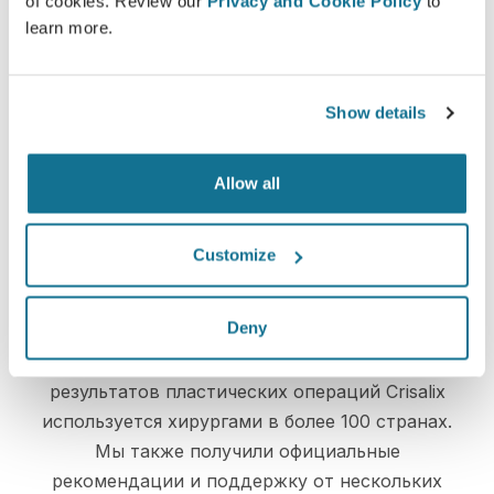
of cookies. Review our
Privacy and Cookie Policy
to
learn more.
Просто и безопасно
Crisalix постоянно заботится о вашей
Show details
конфиденциальности. Наши серверы
полностью зашифрованы, ваша информация
Allow all
надежно защищена
Customize
High-Tech
Deny
Первое онлайн 3D-моделирование
результатов пластических операций Crisalix
используется хирургами в более 100 странах.
Мы также получили официальные
рекомендации и поддержку от нескольких