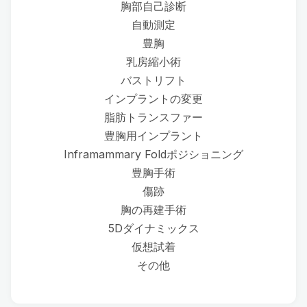
胸部自己診断
自動測定
豊胸
乳房縮小術
バストリフト
インプラントの変更
脂肪トランスファー
豊胸用インプラント
Inframammary Foldポジショニング
豊胸手術
傷跡
胸の再建手術
5Dダイナミックス
仮想試着
その他