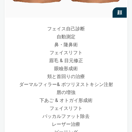
顔
フェイス自己診断
自動測定
鼻・隆鼻術
フェイスリフト
眉毛 & 目元修正
眼瞼形成術
頬と首回りの治療
ダーマルフィラー& ボツリヌストキシン注射
唇の増強
下あご & オトガイ形成術
フェイスリフト
バッカルファット除去
レーザー治療