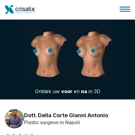
Huis chirurg
3D business platform
Ontdek uw
voor
en
na
in 3D
Pakketten
Patiëntrecensies
Dott. Della Corte Gianni Antonio
Plastic surgeon in Napoli