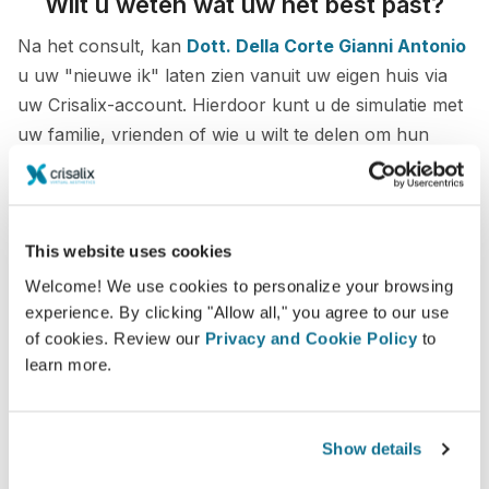
Wilt u weten wat uw het best past?
Na het consult, kan
Dott. Della Corte Gianni Antonio
u uw "nieuwe ik" laten zien vanuit uw eigen huis via
uw Crisalix-account. Hierdoor kunt u de simulatie met
uw familie, vrienden of wie u wilt te delen om hun
advies te krijgen.
Zie je nieuwe ik nu!
This website uses cookies
Welcome! We use cookies to personalize your browsing
experience. By clicking "Allow all," you agree to our use
of cookies. Review our
Privacy and Cookie Policy
to
learn more.
Veilig en zeker
Crisalix beschermt uw privacy ten alle tijden.
Show details
Onze servers zijn volledig versleuteld, uw
informatie is beveiligd en prive.