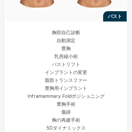
バスト
胸部自己診断
自動測定
豊胸
乳房縮小術
バストリフト
インプラントの変更
脂肪トランスファー
豊胸用インプラント
Inframammary Foldポジショニング
豊胸手術
傷跡
胸の再建手術
5Dダイナミックス