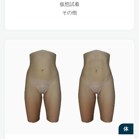
仮想試着
その他
体