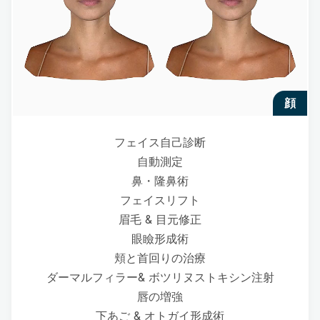
顔
フェイス自己診断
自動測定
鼻・隆鼻術
フェイスリフト
眉毛 & 目元修正
眼瞼形成術
頬と首回りの治療
ダーマルフィラー& ボツリヌストキシン注射
唇の増強
下あご & オトガイ形成術