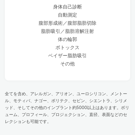
身体自己診断
自動測定
腹部形成術／腹部脂肪切除
脂肪吸引／脂肪溶解注射
体の輪郭
ボトックス
ベイザー脂肪吸引
その他
全てを含め、アレルガン、アリオン、ユーロシリコン、メントー
ル、モティバ、ナゴー、ポリテク、セビン、シエントラ、シリメ
ッド、そしてその他のインプラント約5000以上はあります。ボリ
ューム、プロフィール、プロジェクション、直径、表面などのセ
レクションも可能です。