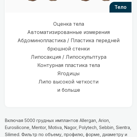
тело
Оценка тела
Автоматизированные измерения
Абдоминопластика / Пластика передней
брюшной стенки
Липосакция / Липоскульптура
Контурная пластика тела
Ягодицы
Липо высокой четкости
и больше
Включая 5000 грудных имплантов Allergan, Arion,
Eurosilicone, Mentor, Motiva, Nagor, Polytech, Sebbin, Sientra,
Silimed. Фильтр по объему, профилю, форме, диаметру и