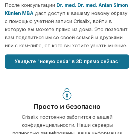
После консультации
Dr. med. Dr. med. Anian Simon
Künlen MBA
даст доступ к вашему новому образу
с помощью учетной записи Crisalix, войти в
которую вы можете прямо из дома. Это позволит
вам поделиться им со своей семьей и друзьями
или с кем-либо, от кого вы хотите узнать мнение.
Увидьте "новую себя" в 3D прямо сейчас!
Просто и безопасно
Crisalix постоянно заботится о вашей
конфиденциальности. Наши серверы
полностью зашифрованы, ваша информация