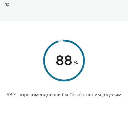
пр.
98
%
98% порекомендовали бы Сrisalix cвоим друзьям