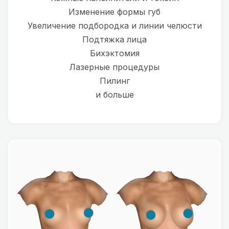
Изменение формы губ
Увеличение подбородка и линии челюсти
Подтяжка лица
Бихэктомия
Лазерные процедуры
Пилинг
и больше