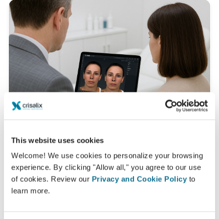
This website uses cookies
Welcome! We use cookies to personalize your browsing
Что такое 3D консультация?
experience. By clicking "Allow all," you agree to our use
of cookies. Review our
Privacy and Cookie Policy
to
Во время следующей встречи вы ознакомитесь со
learn more.
своим новым образом и получите ценный совет
от
Dr. med. Dr. med. Anian Simon Künlen MBA