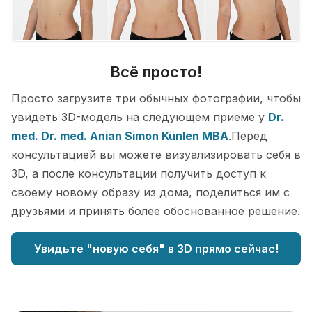
Всё просто!
Просто загрузите три обычных фотографии, чтобы
увидеть 3D-модель на следующем приеме у
Dr.
med. Dr. med. Anian Simon Künlen MBA
.Перед
консультацией вы можете визуализировать себя в
3D, а после консультации получить доступ к
своему новому образу из дома, поделиться им с
друзьями и принять более обоснованное решение.
Увидьте "новую себя" в 3D прямо сейчас!