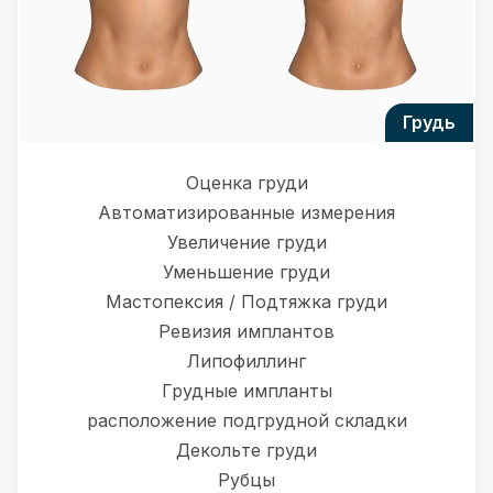
грудь
Оценка груди
Автоматизированные измерения
Увеличение груди
Уменьшение груди
Мастопексия / Подтяжка груди
Ревизия имплантов
Липофиллинг
Грудные импланты
расположение подгрудной складки
Декольте груди
Рубцы