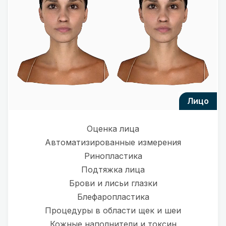
лицо
Оценка лица
Автоматизированные измерения
Ринопластика
Подтяжка лица
Брови и лисьи глазки
Блефаропластика
Процедуры в области щек и шеи
Кожные наполнители и токсин