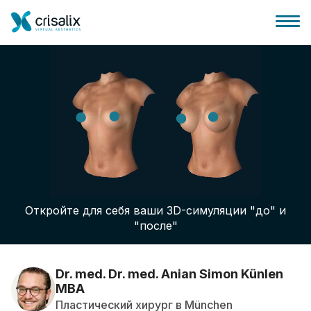
Главная хирурга
Бизнес Платформа
Откройте для себя ваши 3D-симуляции "до" и
Планы
"после"
Отзывы пациентов
Dr. med. Dr. med. Anian Simon Künlen
MBA
Пластический хирург в München