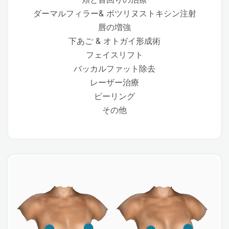
ダーマルフィラー& ボツリヌストキシン注射
唇の増強
下あご & オトガイ形成術
フェイスリフト
バッカルファット除去
レーザー治療
ピーリング
その他