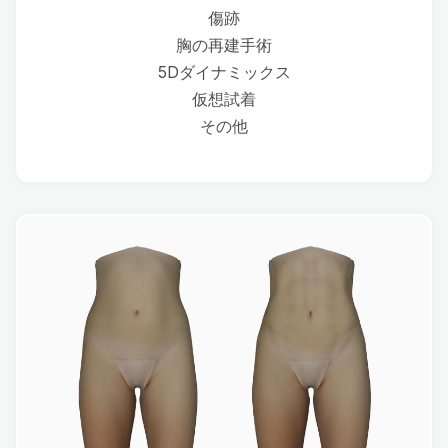
傷跡
胸の再建手術
5Dダイナミックス
仮想試着
その他