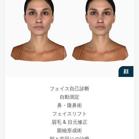
顔
フェイス自己診断
自動測定
鼻・隆鼻術
フェイスリフト
眉毛 & 目元修正
眼瞼形成術
頬と首回りの治療