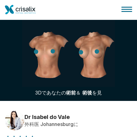
外科医ホーム
3Dビジネスプラットフォーム
3Dであなたの
術前
＆
術後
を見
サブスクリプションプラン
患者様のレビュー
Dr Isabel do Vale
外科医 Johannesburgに