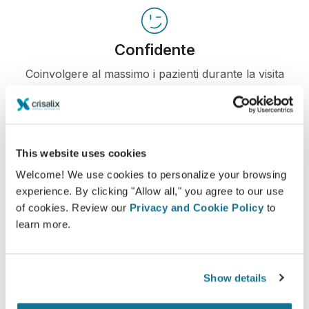
Confidente
Coinvolgere al massimo i pazienti durante la visita
li aiuta a decidere al meglio.
This website uses cookies
Welcome! We use cookies to personalize your browsing
Soddisfatto
experience. By clicking "Allow all," you agree to our use
Il 100% delle donne dichiara di essere soddisfatto
of cookies. Review our
Privacy and Cookie Policy
to
o molto soddisfatto del risultato, se ha utilizzato
learn more.
Crisalix 3D prima dell'intervento*
Show details
*Sondaggio online realizzato tra maggio 2010 e settembre
2011 con pazienti sottoposte ad una mastoplastica additiva