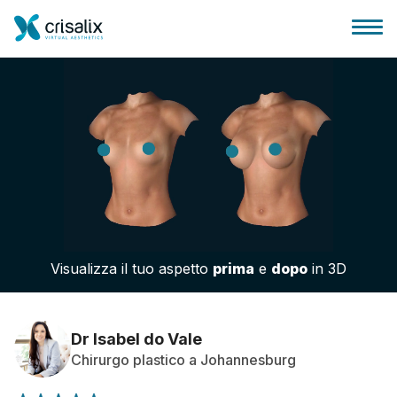
Accesso chirurghi
Piattaforma Business 3D
Visualizza il tuo aspetto
prima
e
dopo
in 3D
Piani
Recensioni dei pazienti
Dr Isabel do Vale
Chirurgo plastico a Johannesburg