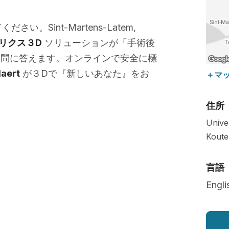
い。Sint-Martens-Latem,
リクス３D
ソリューションが「手術後
疑問に答えます。オンラインで安全に標
llaert
が３Dで『新しいあなた』をお
＋マ
住所
Unive
Koute
言語
Engli