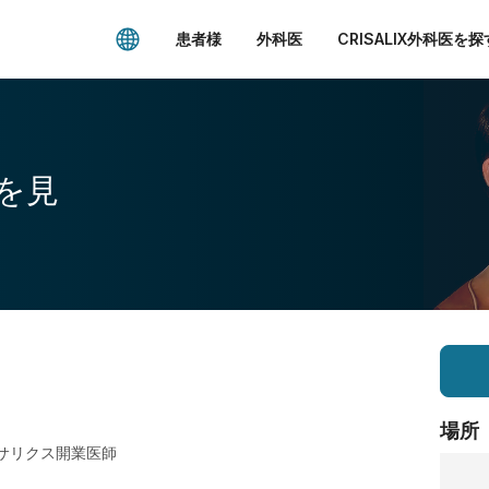
患者様
外科医
CRISALIX外科医を探
を見
場所
サリクス開業医師