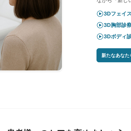
ながら『新し
3Dフェイ
3D胸部診
3Dボディ
新たなあなた