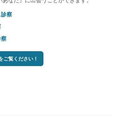
いあなた』に出会うことができます。
ス診察
察
診察
をご覧ください！