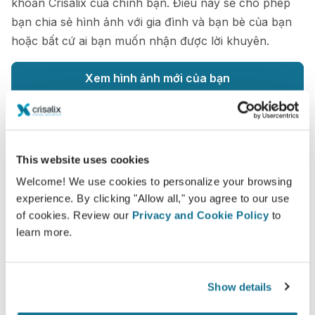
khoản Crisalix của chính bạn. Điều này sẽ cho phép
bạn chia sẻ hình ảnh với gia đình và bạn bè của bạn
hoặc bất cứ ai bạn muốn nhận được lời khuyên.
Xem hình ảnh mới của bạn
This website uses cookies
Dễ dàng và an toàn
Welcome! We use cookies to personalize your browsing
experience. By clicking "Allow all," you agree to our use
Crisalix cam kết bảo vệ quyền riêng tư của bạn
of cookies. Review our
Privacy and Cookie Policy
to
mọi lúc. Máy chủ của chúng tôi được mã hóa
learn more.
đầy đủ: thông tin của bạn vẫn an toàn và riêng
tư.
Show details