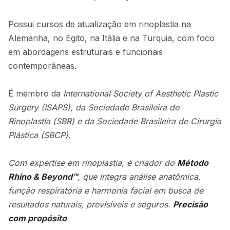
Possui cursos de atualização em rinoplastia na
Alemanha, no Egito, na Itália e na Turquia, com foco
em abordagens estruturais e funcionais
contemporâneas.
É membro da
International Society of Aesthetic Plastic
Surgery (ISAPS)
, da
Sociedade Brasileira de
Rinoplastia (SBR)
e da
Sociedade Brasileira de Cirurgia
Plástica (SBCP)
.
Com expertise em rinoplastia, é criador do
Método
Rhino & Beyond™
, que integra análise anatômica,
função respiratória e harmonia facial em busca de
resultados naturais, previsíveis e seguros.
Precisão
com propósito