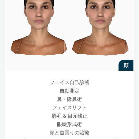
顔
フェイス自己診断
自動測定
鼻・隆鼻術
フェイスリフト
眉毛 & 目元修正
眼瞼形成術
頬と首回りの治療