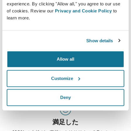
experience. By clicking "Allow all," you agree to our use
情報済み
of cookies. Review our
Privacy and Cookie Policy
to
クリサリクスは、患者様自身が実施した３Dシミュ
learn more.
レーションを元に施術を選択し、想像される術後の
仕上がりを判断するお手伝いをします。
Show details
Allow all
自信
患者様が決断の過程に自ら関わることで正しい選択
Customize
する助けになります。
Deny
満足した