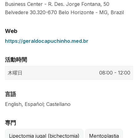
Business Center - R. Des. Jorge Fontana, 50
Belvedere
30.320-670
Belo Horizonte
-
MG
,
Brazil
Web
https://geraldocapuchinho.med.br
活動時間
木曜日
08:00 - 12:00
言語
English, Español; Castellano
専門
Lipectomia jugal (bichectomia)
Mentoplastia