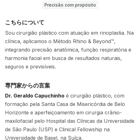
Precisão com propósito
こちらについて
Sou cirurgião plástico com atuação em rinoplastia. Na
clínica, aplicamos o Método Rhino & Beyond™,
integrando precisão anatômica, função respiratória e
harmonia facial em busca de resultados naturais,
seguros e previsíveis.
専門家からの言葉
Dr. Geraldo Capuchinho
é cirurgião plástico, com
formação pela Santa Casa de Misericórdia de Belo
Horizonte e aperfeiçoamento em cirurgia crânio-
maxilofacial pelo Hospital das Clínicas da Universidade
de São Paulo (USP) e Clinical Fellowship na
Universidade de Basel, na Suíça.