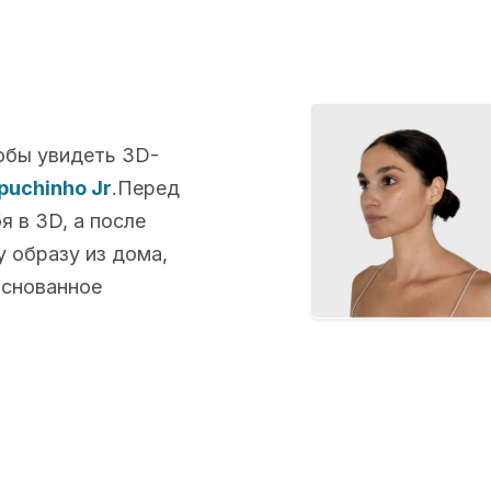
обы увидеть 3D-
puchinho Jr
.Перед
 в 3D, а после
 образу из дома,
основанное