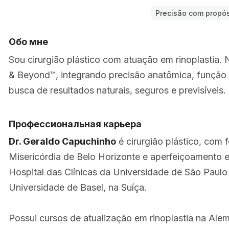
Precisão com propós
Обо мне
Sou cirurgião plástico com atuação em rinoplastia.
& Beyond™, integrando precisão anatômica, função r
busca de resultados naturais, seguros e previsíveis.
Профессиональная карьера
Dr. Geraldo Capuchinho
é cirurgião plástico, com
Misericórdia de Belo Horizonte e aperfeiçoamento em
Hospital das Clínicas da Universidade de São Paulo 
Universidade de Basel, na Suíça.
Possui cursos de atualização em rinoplastia na Alema