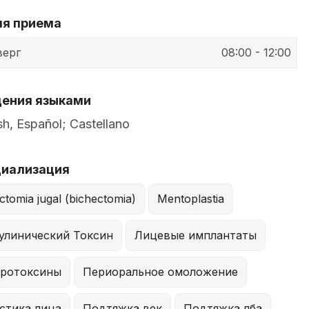
я приема
верг
08:00 - 12:00
ения языками
sh, Español; Castellano
иализация
ctomia jugal (bichectomia)
Mentoplastia
улинический Токсин
Лицевые имплантаты
ротоксины
Периоральное омоложение
стика лица
Подтяжка век
Подтяжка лба