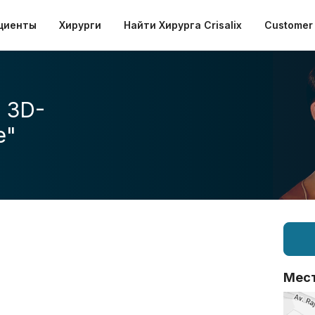
циенты
Хирурги
Найти Хирурга Crisalix
Customer 
 3D-
е"
Мес