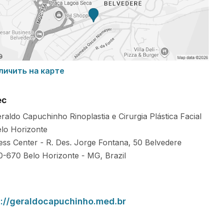
личить на карте
ес
eraldo Capuchinho Rinoplastia e Cirurgia Plástica Facial
lo Horizonte
ess Center - R. Des. Jorge Fontana, 50 Belvedere
0-670
Belo Horizonte
-
MG
,
Brazil
s://geraldocapuchinho.med.br