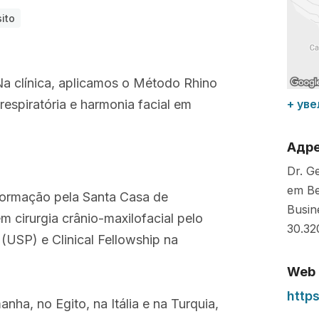
ito
 Na clínica, aplicamos o Método Rhino
espiratória e harmonia facial em
+ уве
Адр
Dr. G
em Be
 formação pela Santa Casa de
Busin
 cirurgia crânio-maxilofacial pelo
30.32
(USP) e Clinical Fellowship na
Web
http
nha, no Egito, na Itália e na Turquia,