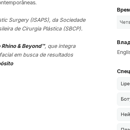
contemporâneas.
Врем
astic Surgery (ISAPS)
, da
Sociedade
Чет
leira de Cirurgia Plástica (SBCP)
.
Влад
 Rhino & Beyond™
, que integra
Engli
 facial em busca de resultados
ósito
Спец
Lipe
Бот
Ней
Пла