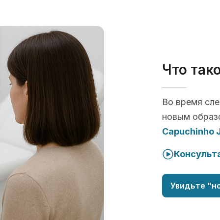
Что так
Во время сл
новым образ
Capuchinho 
Консульта
Увидьте "но