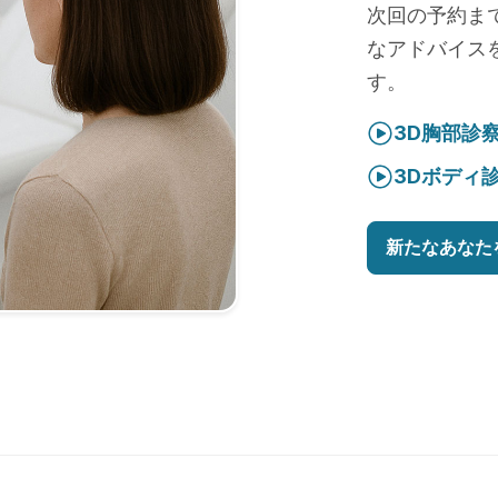
次回の予約ま
なアドバイス
す。
3D胸部診
3Dボディ
新たなあなた