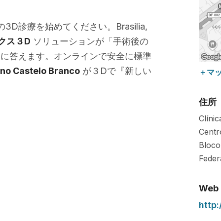
3D診療を始めてください。Brasilia,
クス３D
ソリューションが「手術後の
問に答えます。オンラインで安全に標準
nno Castelo Branco
が３Dで『新しい
＋マ
住所
Clíni
Centr
Bloco
Feder
Web
http