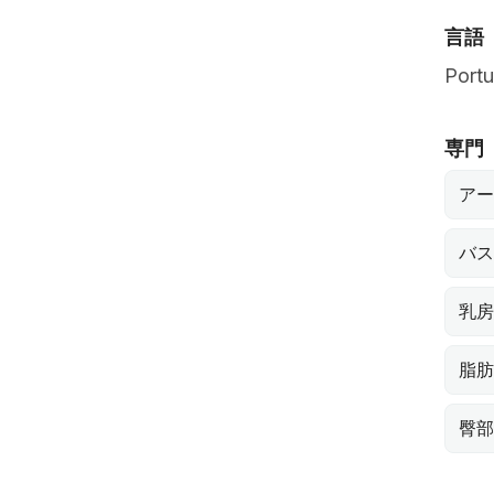
言語
Port
専門
アー
バス
乳房
脂肪
臀部