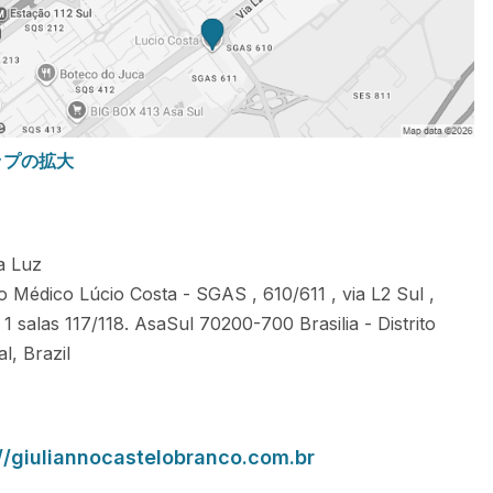
ップの拡大
ca Luz
o Médico Lúcio Costa - SGAS , 610/611 , via L2 Sul ,
 1 salas 117/118. AsaSul
70200-700
Brasilia
-
Distrito
al
,
Brazil
://giuliannocastelobranco.com.br