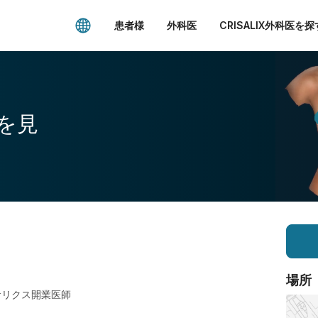
患者様
外科医
CRISALIX外科医を探
を見
場所
サリクス開業医師