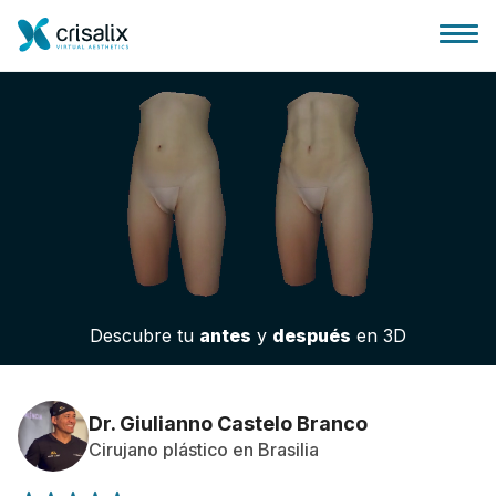
Página de inicio
Plataforma 3D de negocio
Descubre tu
antes
y
después
en 3D
Planes y Precios
Reseñas de pacientes
Dr. Giulianno Castelo Branco
Cirujano plástico en Brasilia