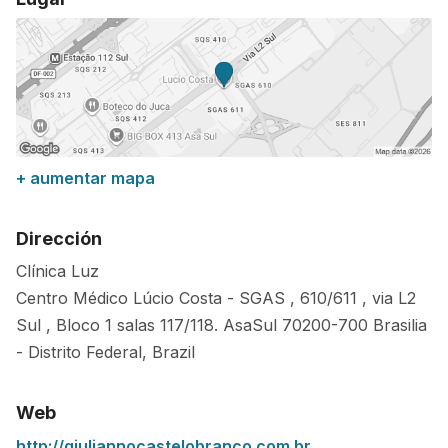
+ aumentar mapa
Dirección
Clínica Luz
Centro Médico Lúcio Costa - SGAS , 610/611 , via L2
Sul , Bloco 1 salas 117/118. AsaSul
70200-700
Brasilia
-
Distrito Federal
,
Brazil
Web
http://giuliannocastelobranco.com.br