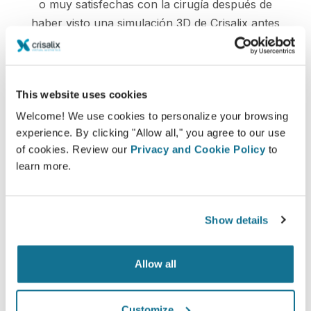
o muy satisfechas con la cirugía después de
haber visto una simulación 3D de Crisalix antes
de someterse a ella.*
*Encuesta en línea realizada entre pacientes de aumento de
This website uses cookies
pecho que se sometieron a cirugías entre mayo de 2010 y
Welcome! We use cookies to personalize your browsing
septiembre de 2011 en Suiza.
experience. By clicking "Allow all," you agree to our use
of cookies. Review our
Privacy and Cookie Policy
to
learn more.
Show details
Allow all
Customize