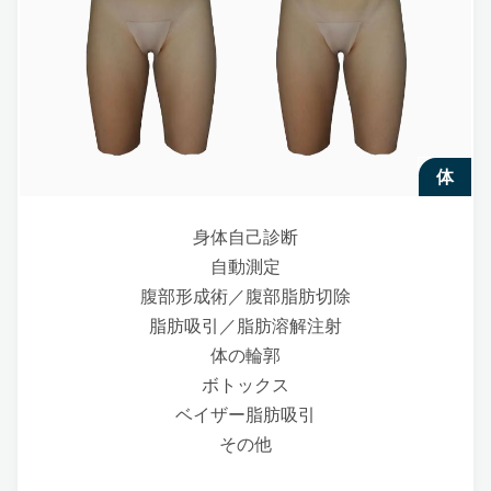
体
身体自己診断
自動測定
腹部形成術／腹部脂肪切除
脂肪吸引／脂肪溶解注射
体の輪郭
ボトックス
ベイザー脂肪吸引
その他