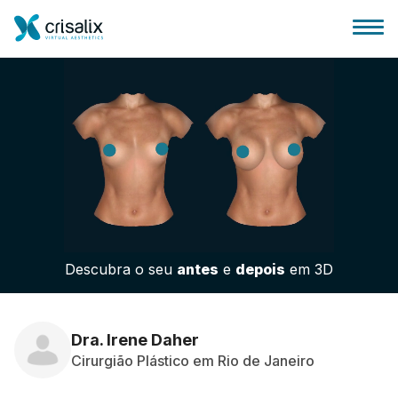
Página inicial para cirurgiões
Plataforma 3D de business
Descubra o seu
antes
e
depois
em 3D
Planos
Avaliações dos pacientes
Dra. Irene Daher
Cirurgião Plástico em Rio de Janeiro