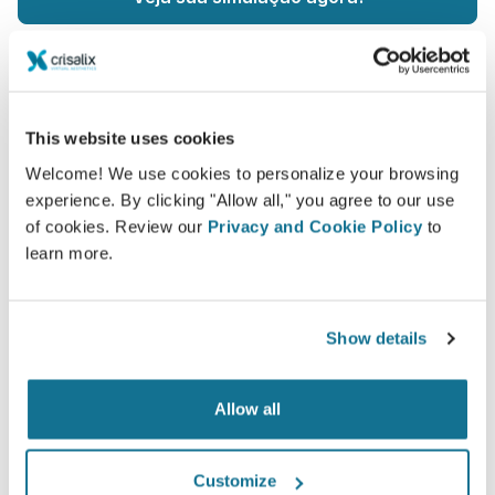
This website uses cookies
Fácil e seguro
Welcome! We use cookies to personalize your browsing
experience. By clicking "Allow all," you agree to our use
Crisalix está comprometida em proteger sua
of cookies. Review our
Privacy and Cookie Policy
to
privacidade sempre. Nossos servidores são
learn more.
criptografados, o que garante que suas
informações estejam protegidas.
Show details
Allow all
Alta tecnologia
Primeiro simulador 3D para cirurgia plástica e
Customize