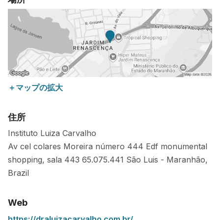
＋マップの拡大
住所
Instituto Luiza Carvalho
Av cel colares Moreira número 444 Edf monumental
shopping, sala 443
65.075.441
São Luis
-
Maranhão
,
Brazil
Web
https://draluizacarvalho.com.br/