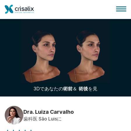
外科医ホーム
3Dビジネスプラットフォーム
3Dであなたの
術前
＆
術後
を見
サブスクリプションプラン
患者様のレビュー
Dra. Luiza Carvalho
歯科医 São Luisに