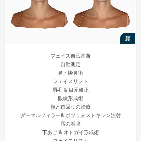
顔
フェイス自己診断
自動測定
鼻・隆鼻術
フェイスリフト
眉毛 & 目元修正
眼瞼形成術
頬と首回りの治療
ダーマルフィラー& ボツリヌストキシン注射
唇の増強
下あご & オトガイ形成術
フェイスリフト