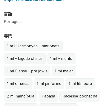
言語
Português
専門
1 m l Harmonyca - marionete
1 ml - bigode chines
1 ml - mento
1 ml Elanse - pre jowls
1 ml malar
1 ml olheiras
1 ml piriforme
1 ml têmpora
2 ml mandíbula
Papada
Radiesse bochecha