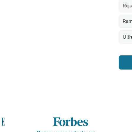
Rej
Rem
Ult