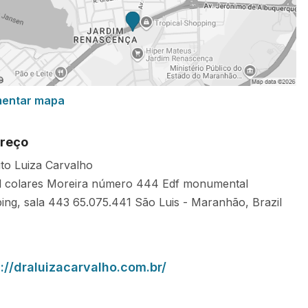
mentar mapa
reço
uto Luiza Carvalho
l colares Moreira número 444 Edf monumental
ing, sala 443
65.075.441
São Luis
-
Maranhão
,
Brazil
://draluizacarvalho.com.br/