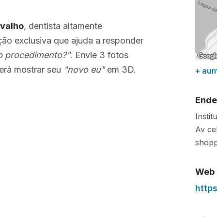
rvalho
, dentista altamente
ução exclusiva que ajuda a responder
o procedimento?"
. Envie 3 fotos
rá mostrar seu
"novo eu"
em 3D.
+ au
Ende
Instit
Av ce
shopp
Web
https