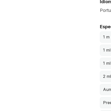
Idio
Port
Espe
1 m
1 ml
1 ml
2 m
Aum
Pree