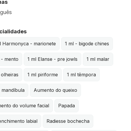
mas
uguês
cialidades
 l Harmonyca - marionete
1 ml - bigode chines
 - mento
1 ml Elanse - pre jowls
1 ml malar
 olheiras
1 ml piriforme
1 ml têmpora
l mandíbula
Aumento do queixo
ento do volume facial
Papada
nchimento labial
Radiesse bochecha