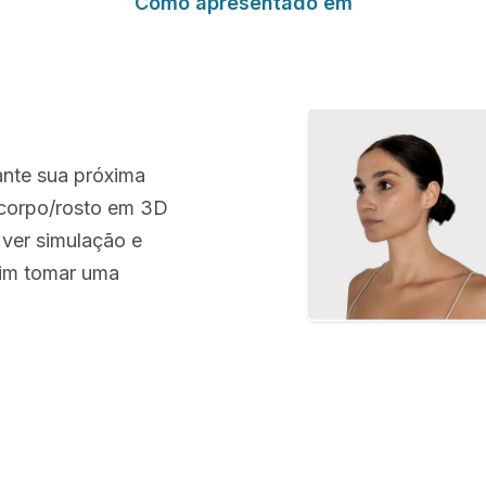
Como apresentado em
ante sua próxima
l corpo/rosto em 3D
 ver simulação e
sim tomar uma