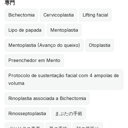
専門
Bichectomia
Cervicoplastia
Lifting facial
Lipo de papada
Mentoplastia
Mentoplastia (Avanço do queixo)
Otoplastia
Preenchedor em Mento
Protocolo de sustentação facial com 4 ampolas de
voluma
Rinoplastia associada a Bichectomia
Rinosseptoplastia
まぶたの手術