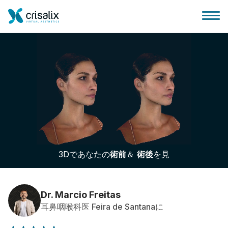
外科医ホーム
3Dビジネスプラットフォーム
3Dであなたの
術前
＆
術後
を見
サブスクリプションプラン
患者様のレビュー
Dr. Marcio Freitas
耳鼻咽喉科医 Feira de Santanaに