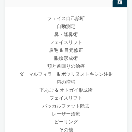
顔
フェイス自己診断
自動測定
鼻・隆鼻術
フェイスリフト
眉毛 & 目元修正
眼瞼形成術
頬と首回りの治療
ダーマルフィラー& ボツリヌストキシン注射
唇の増強
下あご & オトガイ形成術
フェイスリフト
バッカルファット除去
レーザー治療
ピーリング
その他