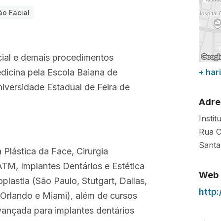
ão Facial
acial e demais procedimentos
dicina pela Escola Baiana de
+ hari
iversidade Estadual de Feira de
Adre
Instit
Rua C
Sant
Plástica da Face, Cirurgia
 ATM, Implantes Dentários e Estética
Web
plastia (São Paulo, Stutgart, Dallas,
http
 Orlando e Miami), além de cursos
ançada para implantes dentários