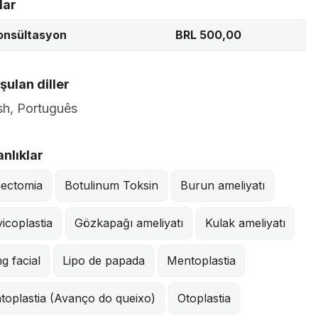
lar
konsültasyon
BRL 500,00
ulan diller
sh, Português
nlıklar
hectomia
Botulinum Toksin
Burun ameliyatı
icoplastia
Gözkapağı ameliyatı
Kulak ameliyatı
ng facial
Lipo de papada
Mentoplastia
toplastia (Avanço do queixo)
Otoplastia