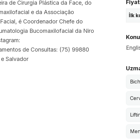
Fiyat
a de Cirurgia Plástica da Face, do
omaxilofacial e da Associação
İlk 
o-Facial, é Coordenador Chefe do
raumatologia Bucomaxilofacial da Niro
Konuş
stagram:
Engli
amentos de Consultas: (75) 99880
e Salvador
Uzma
Bic
Cerv
Lifti
Men