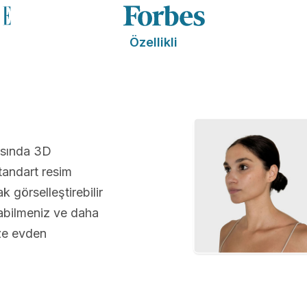
Özellikli
asında 3D
andart resim
 görselleştirebilir
abilmeniz ve daha
üze evden