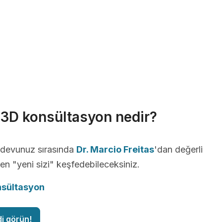
r 3D konsültasyon nedir?
andevunuz sırasında
Dr. Marcio Freitas
'dan değerli
ken "yeni sizi" keşfedebileceksiniz.
nsültasyon
di görün!