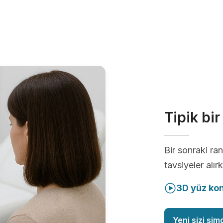
Tipik bi
Bir sonraki r
tavsiyeler alır
3D yüz ko
Yeni sizi şim