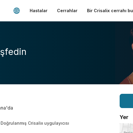
Hastalar
Cerrahlar
Bir Crisalix cerrahı b
şfedin
ana'da
Yer
Doğrulanmış Crisalix uygulayıcısı