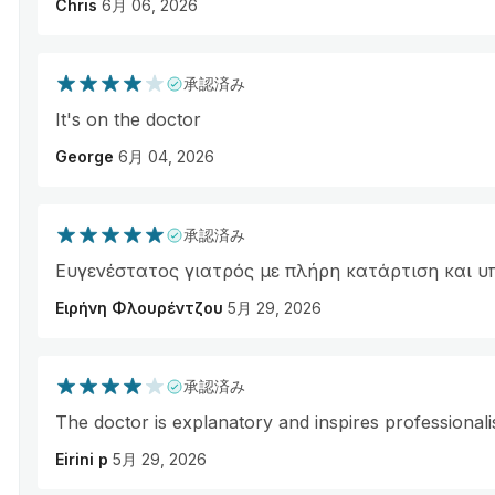
Chris
6月 06, 2026
承認済み
It's on the doctor
George
6月 04, 2026
承認済み
Ευγενέστατος γιατρός με πλήρη κατάρτιση και υ
Ειρήνη Φλουρέντζου
5月 29, 2026
承認済み
The doctor is explanatory and inspires professional
Eirini p
5月 29, 2026