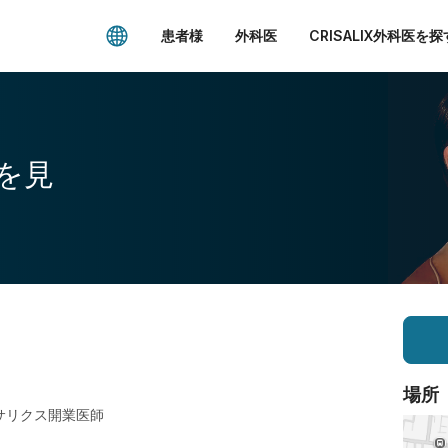
患者様
外科医
CRISALIX外科医を探
を見
場所
サリクス開業医師