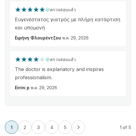
ตรวจสอบแล้ว
Ευγενέστατος γιατρός με πλήρη κατάρτιση
και υπομονή
Ειρήνη Φλουρέντζου
พ.ค. 29, 2026
ตรวจสอบแล้ว
The doctor is explanatory and inspires
professionalism.
Eirini p
พ.ค. 29, 2026
1
2
3
4
5
1
of 5