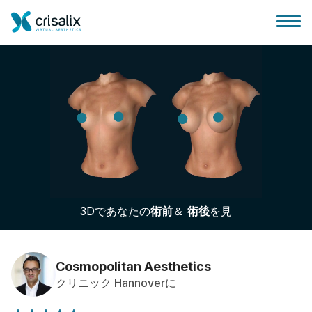
外科医ホーム
3Dビジネスプラットフォーム
3Dであなたの
術前
＆
術後
を見
サブスクリプションプラン
患者様のレビュー
Cosmopolitan Aesthetics
クリニック Hannoverに