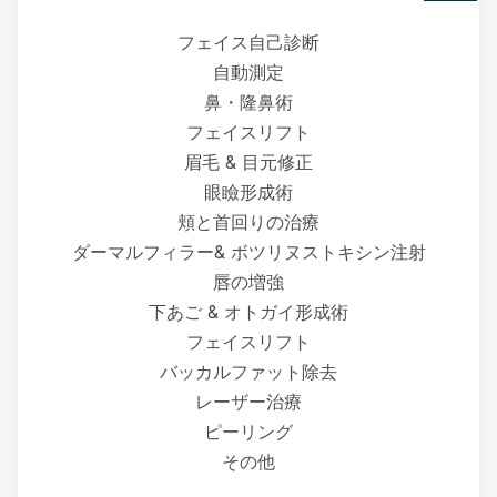
フェイス自己診断
自動測定
鼻・隆鼻術
フェイスリフト
眉毛 & 目元修正
眼瞼形成術
頬と首回りの治療
ダーマルフィラー& ボツリヌストキシン注射
唇の増強
下あご & オトガイ形成術
フェイスリフト
バッカルファット除去
レーザー治療
ピーリング
その他