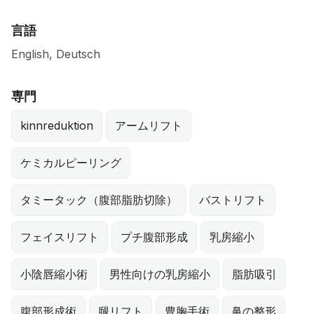
言語
English, Deutsch
専門
kinnreduktion
アームリフト
ケミカルピーリング
タミータック（腹部脂肪切除）
バストリフト
フェイスリフト
プチ腹部形成
乳房縮小
小陰唇縮小術
男性向けの乳房縮小
脂肪吸引
腹部形成術
腿リフト
豊胸手術
鼻の整形