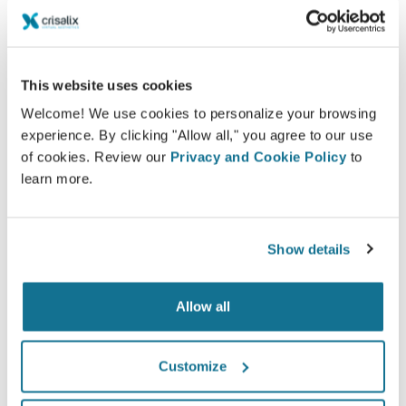
Zufrieden
100% der Frauen gaben an, entweder zufrieden
oder sehr zufrieden mit dem Ergebnis ihrer
This website uses cookies
Operation zu sein, nachdem sie vor dem Eingriff
eine Crisalix 3D-Simulation gesehen hatten.*
Welcome! We use cookies to personalize your browsing
experience. By clicking "Allow all," you agree to our use
of cookies. Review our
Privacy and Cookie Policy
to
learn more.
*Online-Befragung von Brustvergrößerungspatientinnen, die
sich zwischen Mai 2010 und September 2011 einer Operation in
der Schweiz unterzogen haben.
Show details
Allow all
Customize