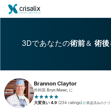
3Dであなたの
術前
＆
術後
Brannon Claytor
外科医 Bryn Mawr, に
大変良い 4.9
(234 ratings)
承認済みのクリ