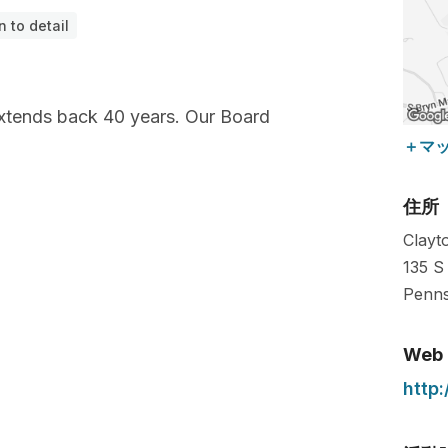
n to detail
extends back 40 years. Our Board
＋マ
住所
Clayt
135 S
Penns
Web
http