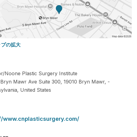
ップの拡大
or/Noone Plastic Surgery Institute
 Bryn Mawr Ave Suite 300,
19010
Bryn Mawr,
-
ylvania
,
United States
://www.cnplasticsurgery.com/