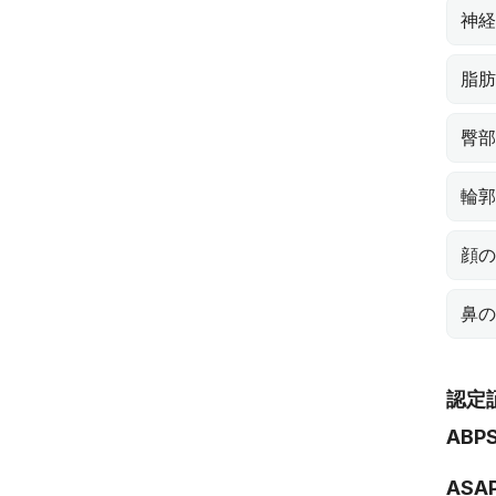
神経
脂肪
臀部
輪郭
顔の
鼻の
認定
ABP
ASA