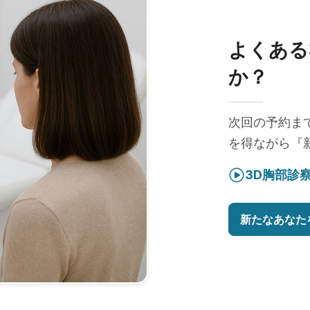
よくある
か？
次回の予約ま
を得ながら『
3D胸部診
新たなあなた