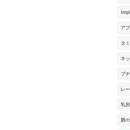
Imp
アプ
タミ
ネッ
プチ
レー
乳房
唇の