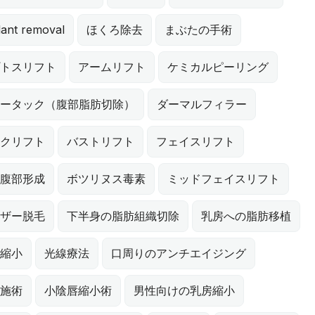
lant removal
ほくろ除去
まぶたの手術
トスリフト
アームリフト
ケミカルピーリング
ータック（腹部脂肪切除）
ダーマルフィラー
クリフト
バストリフト
フェイスリフト
腹部形成
ボツリヌス毒素
ミッドフェイスリフト
ザー脱毛
下半身の脂肪組織切除
乳房への脂肪移植
縮小
光線療法
口周りのアンチエイジング
施術
小陰唇縮小術
男性向けの乳房縮小