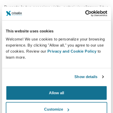
Durante la tua prossima visita, potrai visualizzare il tuo
nuovo aspetto mentre il Dr.
Brannon Claytor
ti darà
alcuni consigli preziosi.
This website uses cookies
Consulto in 3D per il seno
Welcome! We use cookies to personalize your browsing
experience. By clicking "Allow all," you agree to our use
Vedi il tuo nuovo tu ORA!
of cookies. Review our
Privacy and Cookie Policy
to
learn more.
Show details
Migliora il servizio al paziente
Allow all
Crisalix è uno strumento innovativo che migliora la
comunicazione tra medici e pazienti.
Customize
L'interconnessione ed il 3D visualizzabile, aiutano a