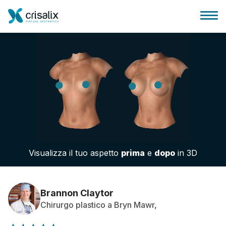
Accesso chirurghi
Piattaforma Business 3D
Visualizza il tuo aspetto
prima
e
dopo
in 3D
Piani
Recensioni dei pazienti
Brannon Claytor
Chirurgo plastico a Bryn Mawr,