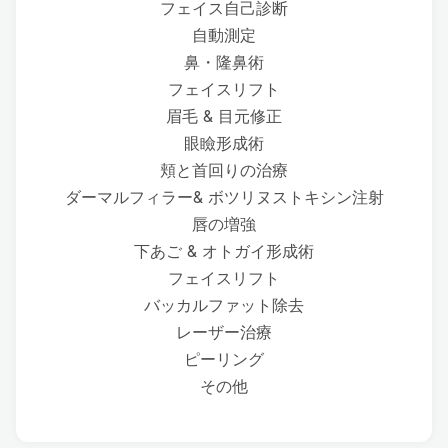
フェイス自己診断
自動測定
鼻・隆鼻術
フェイスリフト
眉毛 & 目元修正
眼瞼形成術
頬と首回りの治療
ダーマルフィラー& ボツリヌストキシン注射
唇の増強
下あご & オトガイ形成術
フェイスリフト
バッカルファット除去
レーザー治療
ピーリング
その他