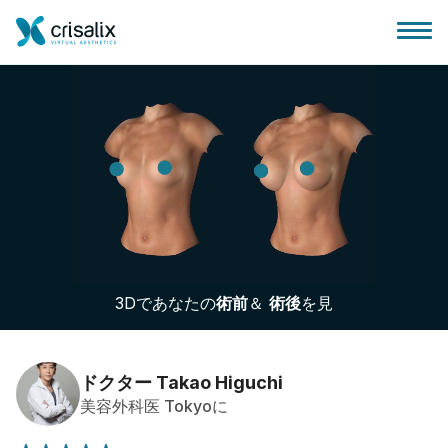
外科医ホーム
3Dビジネスプラットフォーム
3Dであなたの
術前
＆
術後
を見
サブスクリプションプラン
患者様のレビュー
ドクター Takao Higuchi
美容外科医 Tokyoに