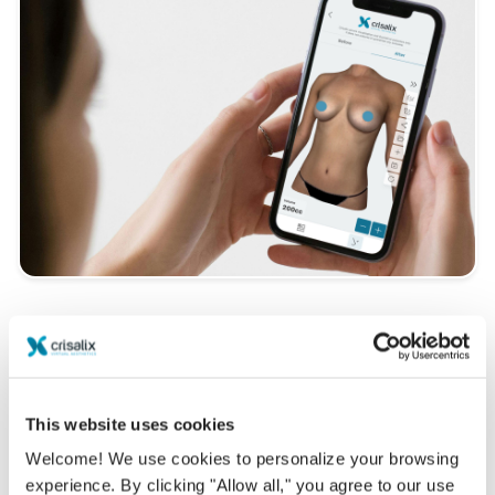
一体どんな姿一番似合うかを知りたいで
すか？
ドクター Takao Higuchi
の診療後、クリサリクスのあな
This website uses cookies
たのアカウントから『新しいあなた』にアクセスして、家
Welcome! We use cookies to personalize your browsing
族や友人、その他意見を聞いてみたい人達とシェアするこ
experience. By clicking "Allow all," you agree to our use