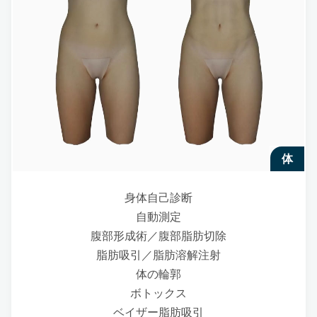
体
身体自己診断
自動測定
腹部形成術／腹部脂肪切除
脂肪吸引／脂肪溶解注射
体の輪郭
ボトックス
ベイザー脂肪吸引