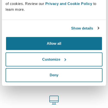
ともできるようになります。
of cookies. Review our
Privacy and Cookie Policy
to
learn more.
新たなあなたをご覧ください！
Show details
Allow all
簡単ですし安全です
Customize
クリサリクスは、常にあなたのプライバシーを保護
することををお約束します。弊社のサーバーは完全
暗号化されています： あなたの個人情報の安全と
Deny
プライバシーは守られています。