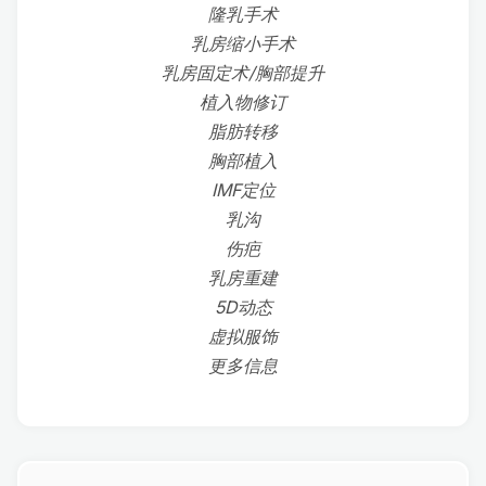
隆乳手术
乳房缩小手术
乳房固定术/胸部提升
植入物修订
脂肪转移
胸部植入
IMF定位
乳沟
伤疤
乳房重建
5D动态
虚拟服饰
更多信息