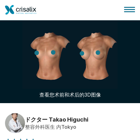
外科医生之家
3D商务平台
查看您术前和术后的3D图像
套餐
客户评价
ドクター Takao Higuchi
整容外科医生 内Tokyo