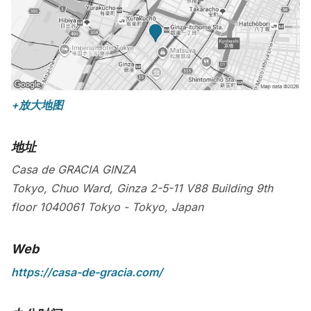
+放大地图
地址
Casa de GRACIA GINZA
Tokyo, Chuo Ward, Ginza 2-5-11 V88 Building 9th
floor
1040061
Tokyo
-
Tokyo
,
Japan
Web
https://casa-de-gracia.com/