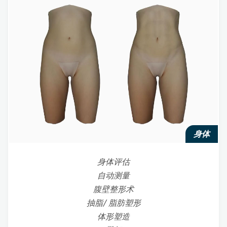
身体
身体评估
自动测量
腹壁整形术
抽脂/ 脂肪塑形
体形塑造