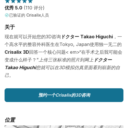
优秀 5.0
(110 评分)
已验证的 Crisalix人员
关于
现在就可以开始您的3D咨询
ドクター Takao Higuchi
，一
个高水平的整容外科医生在Tokyo, Japan使用独一无二的
Crisalix 3D
回答一个核心问题< em>“在手术之后我可能会
变成什么样子？”
上传三张标准的照片到网上
ドクター
Takao Higuchi
您就可以在3D模拟仿真里面看到崭新的自
己。
预约一个Crisalix的3D咨询
位置