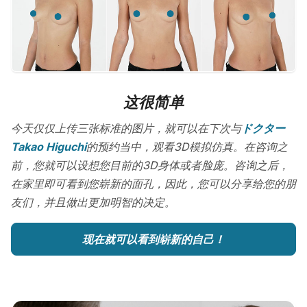
这很简单
今天仅仅上传三张标准的图片，就可以在下次与
ドクター
Takao Higuchi
的预约当中，观看3D模拟仿真。在咨询之
前，您就可以设想您目前的3D身体或者脸庞。咨询之后，
在家里即可看到您崭新的面孔，因此，您可以分享给您的朋
友们，并且做出更加明智的决定。
现在就可以看到崭新的自己！