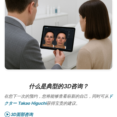
什么是典型的3D咨询？
在您下一次的预约，您将能够查看崭新的自己，同时可从
ド
クター Takao Higuchi
获得宝贵的建议。
3D面部咨询