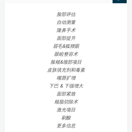
脸部评估
自动测量
隆鼻手术
面部提升
眉毛&狐狸眼
眼睑整容术
脸颊&颈部项目
皮肤填充剂和毒素
嘴唇扩增
下巴 & 下颌增大
面部紧致
颊脂切除术
激光项目
刷酸
更多信息