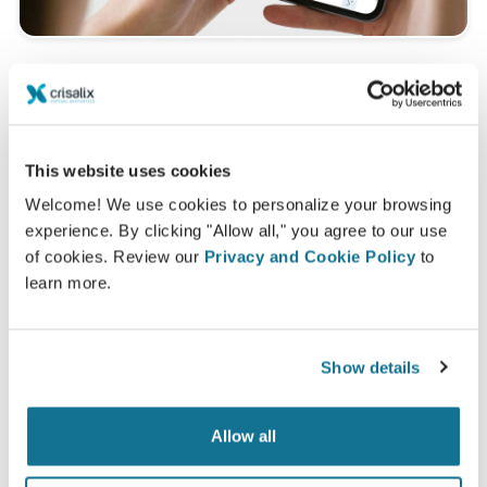
想知道什么最适合您？
咨询后，
ドクター Takao Higuchi
可以让您通过自己的
This website uses cookies
Crisalix帐户在家中观看您的术后新图像。这样，您就可以
与家人，朋友或任何您想征询意见的人分享它.
Welcome! We use cookies to personalize your browsing
experience. By clicking "Allow all," you agree to our use
of cookies. Review our
Privacy and Cookie Policy
to
现在就可以看到崭新的自己！
learn more.
Show details
容易安全
Allow all
Crisalix 始终致力于保护您的个人隐私。我们的服务