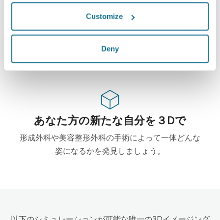
ハイテク
Customize
この形成・美容整形外科用ウェブベース3Dシミュレ
ーターはすでに100からの外科医に使用されて、外
Deny
科の学会からもお勧めされています。
あなた方の新たな自分を３Dで
形成外科や美容整形外科の手術によって一体どんな
姿になるかを発見しましょう。
以下のシミュレーションが可能な唯一の3Dイメージング