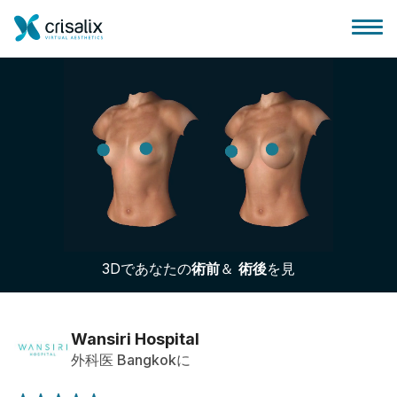
外科医ホーム
3Dビジネスプラットフォーム
3Dであなたの
術前
＆
術後
を見
サブスクリプションプラン
患者様のレビュー
Wansiri Hospital
外科医 Bangkokに