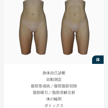
体
身体自己診断
自動測定
腹部形成術／腹部脂肪切除
脂肪吸引／脂肪溶解注射
体の輪郭
ボトックス