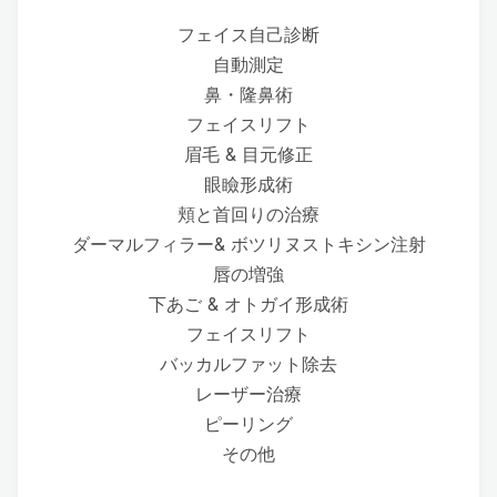
フェイス自己診断
自動測定
鼻・隆鼻術
フェイスリフト
眉毛 & 目元修正
眼瞼形成術
頬と首回りの治療
ダーマルフィラー& ボツリヌストキシン注射
唇の増強
下あご & オトガイ形成術
フェイスリフト
バッカルファット除去
レーザー治療
ピーリング
その他