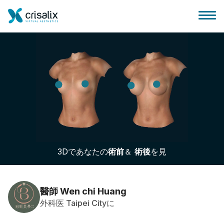
外科医ホーム
3Dビジネスプラットフォーム
3Dであなたの
術前
＆
術後
を見
サブスクリプションプラン
患者様のレビュー
醫師 Wen chi Huang
外科医 Taipei Cityに