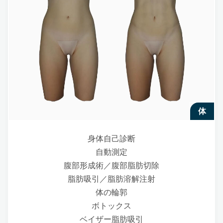
体
身体自己診断
自動測定
腹部形成術／腹部脂肪切除
脂肪吸引／脂肪溶解注射
体の輪郭
ボトックス
ベイザー脂肪吸引