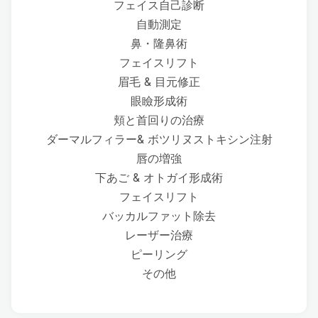
フェイス自己診断
自動測定
鼻・隆鼻術
フェイスリフト
眉毛 & 目元修正
眼瞼形成術
頬と首回りの治療
ダーマルフィラー& ボツリヌストキシン注射
唇の増強
下あご & オトガイ形成術
フェイスリフト
バッカルファット除去
レーザー治療
ピーリング
その他