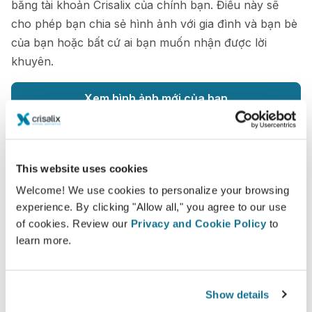
bằng tài khoản Crisalix của chính bạn. Điều này sẽ
cho phép bạn chia sẻ hình ảnh với gia đình và bạn bè
của bạn hoặc bất cứ ai bạn muốn nhận được lời
khuyên.
Xem hình ảnh mới của bạn
This website uses cookies
Welcome! We use cookies to personalize your browsing
Dễ dàng và an toàn
experience. By clicking "Allow all," you agree to our use
of cookies. Review our
Privacy and Cookie Policy
to
Crisalix cam kết bảo vệ quyền riêng tư của bạn
learn more.
mọi lúc. Máy chủ của chúng tôi được mã hóa
đầy đủ: thông tin của bạn vẫn an toàn và riêng
tư.
Show details