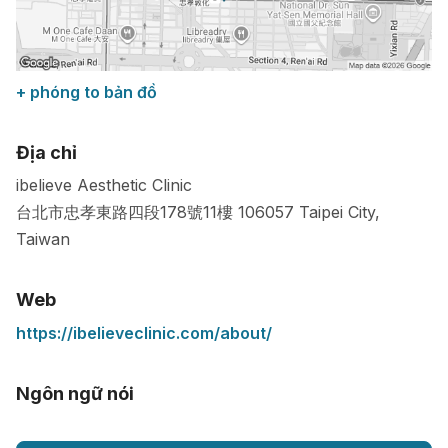
+ phóng to bản đồ
Địa chỉ
ibelieve Aesthetic Clinic
台北市忠孝東路四段178號11樓
106057
Taipei City
,
Taiwan
Web
https://ibelieveclinic.com/about/
Ngôn ngữ nói