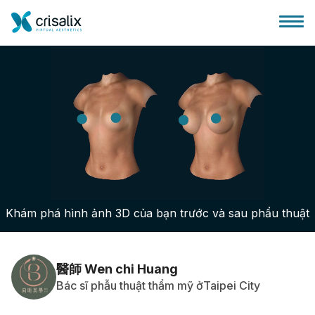
Bác sĩ phẫu thuật
Nền tảng kinh doanh 3D
Khám phá hình ảnh 3D của bạn trước và sau phẩu thuật
Gói
Đánh giá của bệnh nhân
醫師 Wen chi Huang
Bác sĩ phẫu thuật thẩm mỹ ởTaipei City