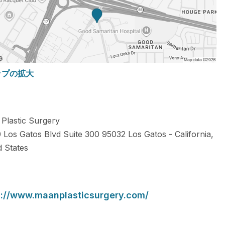
ップの拡大
Plastic Surgery
 Los Gatos Blvd Suite 300
95032
Los Gatos
-
California
,
d States
s://www.maanplasticsurgery.com/