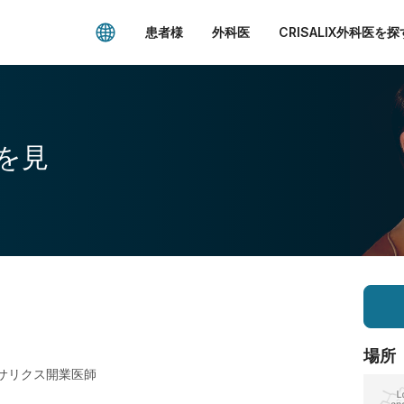
患者様
外科医
CRISALIX外科医を探
を見
場所
サリクス開業医師