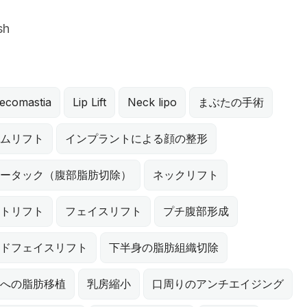
sh
ecomastia
Lip Lift
Neck lipo
まぶたの手術
ムリフト
インプラントによる顔の整形
ータック（腹部脂肪切除）
ネックリフト
トリフト
フェイスリフト
プチ腹部形成
ドフェイスリフト
下半身の脂肪組織切除
への脂肪移植
乳房縮小
口周りのアンチエイジング