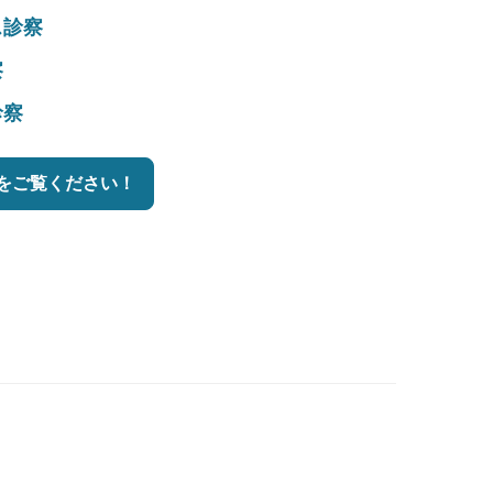
ス診察
察
診察
をご覧ください！