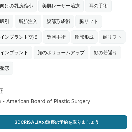
向けの乳房縮小
美肌レーザー治療
耳の手術
吸引
脂肪注入
腹部形成術
腿リフト
インプラント交換
豊胸手術
輪郭形成
額リフト
インプラント
顔のボリュームアップ
顔の若返り
整形
証
S
- American Board of Plastic Surgery
3DCRISALIXの診察の予約を取りましょう