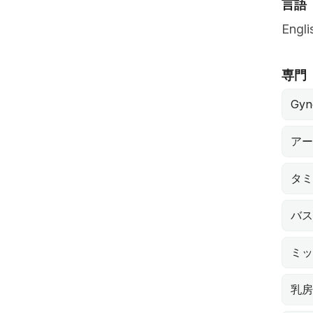
言語
Engli
専門
Gyn
アー
タミ
バス
ミッ
乳房