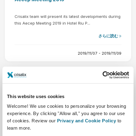
Crisalix team will present its latest developments during
this Aecep Meeting 2019 in Hotel Riu P...
さらに読む
2019/11/07 - 2019/11/09
This website uses cookies
10月
Welcome! We use cookies to personalize your browsing
31
experience. By clicking "Allow all," you agree to our use
of cookies. Review our
Privacy and Cookie Policy
to
learn more.
3rd Global Aesthetics Conference 2019