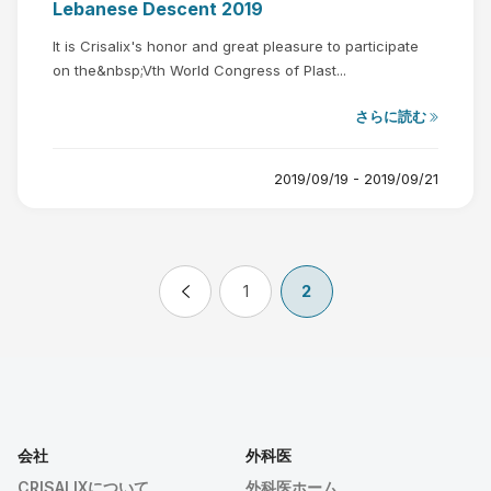
Lebanese Descent 2019
It is Crisalix's honor and great pleasure to participate
on the&nbsp;Vth World Congress of Plast...
さらに読む
2019/09/19 - 2019/09/21
1
2
会社
外科医
CRISALIXについて
外科医ホーム