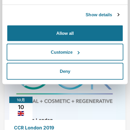
Show details
We are happy to invite you to attend the 3rd Global
Aesthetics Conference where Crisalix team wi...
Allow all
さらに読む
2019/10/31 - 2019/11/03
Customize
Deny
10月
10
CCR London 2019