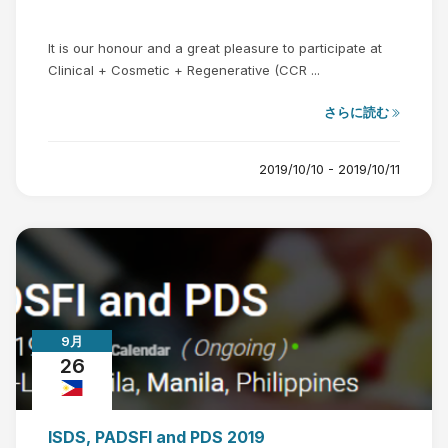
It is our honour and a great pleasure to participate at
Clinical + Cosmetic + Regenerative (CCR ...
さらに読む
2019/10/10 - 2019/10/11
9月
26
ISDS, PADSFI and PDS 2019