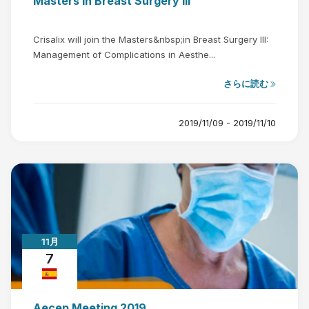
Masters in Breast Surgery III
Crisalix will join the Masters&nbsp;in Breast Surgery III:
Management of Complications in Aesthe...
さらに読む
2019/11/09 - 2019/11/10
11月
7
Aecep Meeting 2019