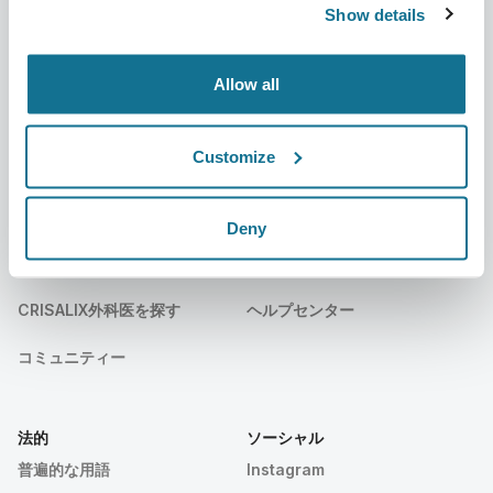
ニュース
サブスクリプションプラン
Show details
出版物
患者様のレビュー
Allow all
イベント
Customer Stories
Resources
Customize
Deny
患者様
サポート
患者様ホーム
お問い合わせ
CRISALIX外科医を探す
ヘルプセンター
コミュニティー
法的
ソーシャル
普遍的な用語
Instagram