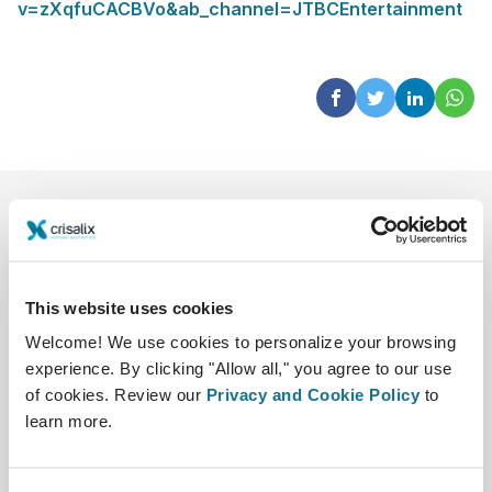
v=zXqfuCACBVo&ab_channel=JTBCEntertainment
This website uses cookies
Welcome! We use cookies to personalize your browsing
experience. By clicking "Allow all," you agree to our use
会社
外科医
of cookies. Review our
Privacy and Cookie Policy
to
CRISALIXについて
外科医ホーム
learn more.
事業内容
3Dビジネスプラットフォーム