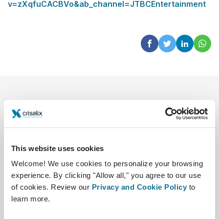
v=zXqfuCACBVo&ab_channel=JTBCEntertainment
This website uses cookies
Welcome! We use cookies to personalize your browsing
L’entreprise
Chirurgiens
experience. By clicking "Allow all," you agree to our use
Qui sommes-nous ?
Accueil des chirurgiens
of cookies. Review our
Privacy and Cookie Policy
to
learn more.
Carrières
Responsable commercial 3D