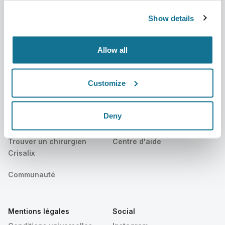
Actualités
Forfaits chirurgien
Show details
Publications
Avis des patients
Événements
Customer Stories
Allow all
Resources
Customize
Patients
Assistance
Deny
Accueil des patients
Nous contacter
Trouver un chirurgien
Centre d'aide
Crisalix
Communauté
Mentions légales
Social