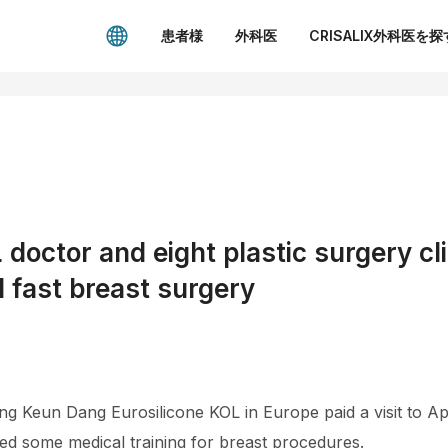
患者様
外科医
CRISALIX外科医を探
 doctor and eight plastic surgery cl
 fast breast surgery
 Keun Dang Eurosilicone KOL in Europe paid a visit to Apg
ed some medical training for breast procedures.