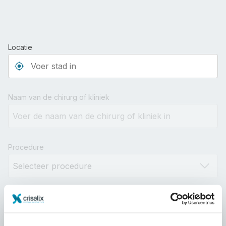
Locatie
Type 3 or more characters for results.
Naam van de chirurg of kliniek
Procedure
Afstand
10km
100km
500km