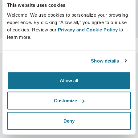
This website uses cookies
Certificaten
Welcome! We use cookies to personalize your browsing
Crisalix-gecertificeerd
Zoeken
experience. By clicking "Allow all," you agree to our use
of cookies. Review our
Privacy and Cookie Policy
to
learn more.
Show details
Allow all
Bedrijf
Chirurgen
Over ons
Terug naar Chirurgen
Customize
Banen
3D business manager
Nieuws
Pakketten voor chirurgen
Deny
Publicaties
Patiëntrecensies