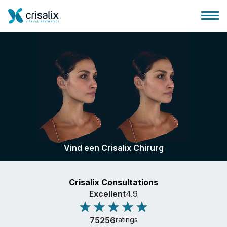
Huis chirurg
3D business platform
Vind een Crisalix Chirurg
Pakketten
Crisalix Consultations
Patiëntrecensies
Excellent
4.9
75256
ratings